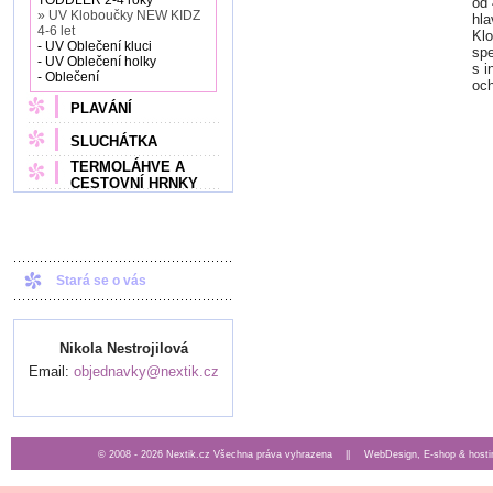
TODDLER 2-4 roky
od 
» UV Kloboučky NEW KIDZ
hla
4-6 let
Klo
- UV Oblečení kluci
spe
- UV Oblečení holky
s i
- Oblečení
och
PLAVÁNÍ
SLUCHÁTKA
TERMOLÁHVE A
CESTOVNÍ HRNKY
Stará se o vás
Nikola Nestrojilová
Email:
objednavky@nextik.cz
© 2008 - 2026 Nextik.cz Všechna práva vyhrazena ||
WebDesign, E-shop & hosti