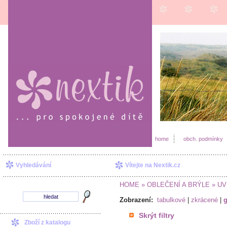
home
obch. podmínky
Vyhledávání
Vítejte na Nextik.cz
HOME
» OBLEČENÍ A BRÝLE
» UV 
Zobrazení:
tabulkové
|
zkrácené
|
g
Skrýt filtry
Zboží z katalogu