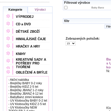
Filtrovat výrobce
Baby Banz
Kategorie
Výrobci
VÝPRODEJ
filtr
CD a DVD
Filt
DĚTSKÉ ZBOŽÍ
Zobrazených položek:
HIMALÁJSKÉ ČAJE
HRAČKY A HRY
KNIHY
Ba
KREATIVNÍ SADY A
s 
POTŘEBY PRO
TVOŘENÍ
ko
OBLEČENÍ A BRÝLE
- Akční nabídka
- Brejličky BABY 0-2 roky
- Brejličky KIDZ 2-5 let
- Brejličky JBANZ 1-2 roky
- Brejličky JBANZ 4-12 let
- BabyBanz zimní kolekce
- UV Kloboučky BABY 0-2 let
- UV Kloboučky KIDZ 2-5 let
- UV Kloboučky NEW
Klo