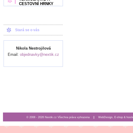
CESTOVNÍ HRNKY
Stará se o vás
Nikola Nestrojilová
Email:
objednavky@nextik.cz
© 2008 - 2026 Nextik.cz Všechna práva vyhrazena ||
WebDesign, E-shop & hosti