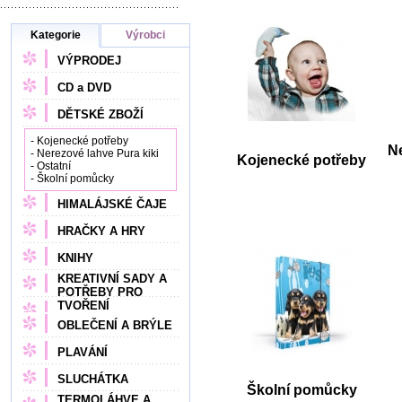
Kategorie
Výrobci
VÝPRODEJ
CD a DVD
DĚTSKÉ ZBOŽÍ
- Kojenecké potřeby
N
- Nerezové lahve Pura kiki
Kojenecké potřeby
- Ostatní
- Školní pomůcky
HIMALÁJSKÉ ČAJE
HRAČKY A HRY
KNIHY
KREATIVNÍ SADY A
POTŘEBY PRO
TVOŘENÍ
OBLEČENÍ A BRÝLE
PLAVÁNÍ
SLUCHÁTKA
Školní pomůcky
TERMOLÁHVE A