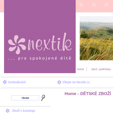
home
obch. podmínky
Vyhledávání
Vítejte na Nextik.cz
Home -
DĚTSKÉ ZBOŽÍ
Zboží z katalogu