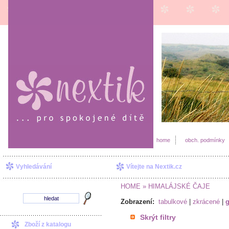
home
obch. podmínky
Vyhledávání
Vítejte na Nextik.cz
HOME
» HIMALÁJSKÉ ČAJE
Zobrazení:
tabulkové
|
zkrácené
|
g
Skrýt filtry
Zboží z katalogu