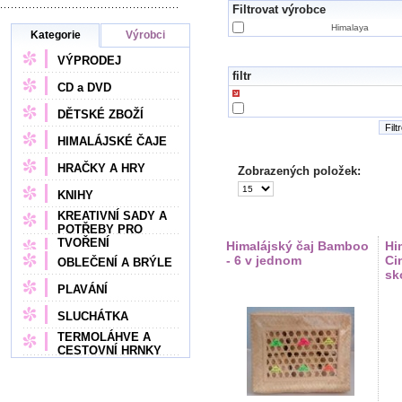
Filtrovat výrobce
Himalaya
Kategorie
Výrobci
VÝPRODEJ
filtr
CD a DVD
DĚTSKÉ ZBOŽÍ
Filt
HIMALÁJSKÉ ČAJE
HRAČKY A HRY
Zobrazených položek:
KNIHY
KREATIVNÍ SADY A
POTŘEBY PRO
TVOŘENÍ
Himalájský čaj Bamboo
Hi
- 6 v jednom
Ci
OBLEČENÍ A BRÝLE
sk
PLAVÁNÍ
SLUCHÁTKA
TERMOLÁHVE A
CESTOVNÍ HRNKY