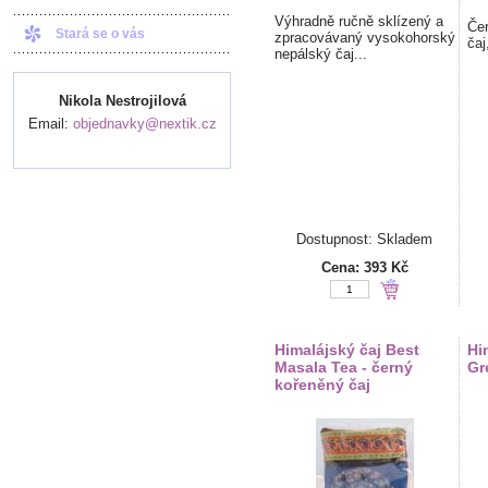
Výhradně ručně sklízený a
Čer
Stará se o vás
zpracovávaný vysokohorský
čaj
nepálský čaj...
Nikola Nestrojilová
Email:
objednavky@nextik.cz
Dostupnost: Skladem
Cena:
393 Kč
Himalájský čaj Best
Hi
Masala Tea - černý
Gr
kořeněný čaj