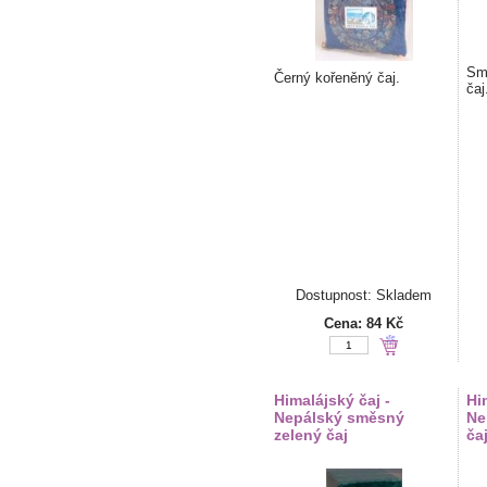
Sm
Černý kořeněný čaj.
čaj
Dostupnost: Skladem
Cena:
84 Kč
Himalájský čaj -
Hi
Nepálský směsný
Ne
zelený čaj
ča