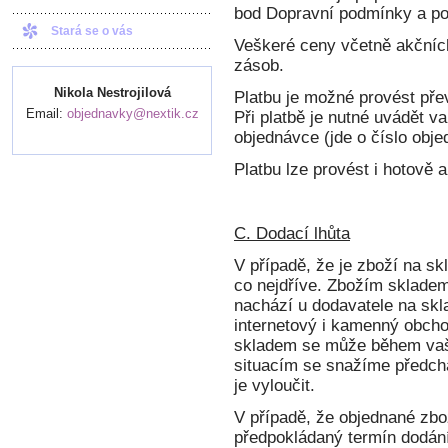
bod Dopravní podmínky a p
Stará se o vás
Veškeré ceny včetně akčních
zásob.
Nikola Nestrojilová
Platbu je možné provést pře
Email:
objednavky@nextik.cz
Při platbě je nutné uvádět va
objednávce (jde o číslo obje
Platbu lze provést i hotově a
C. Dodací lhůta
V případě, že je zboží na sk
co nejdříve. Zbožím skladem
nachází u dodavatele na skl
internetový i kamenný obcho
skladem se může během vaš
situacím se snažíme předch
je vyloučit.
V případě, že objednané zbo
předpokládaný termín dodání