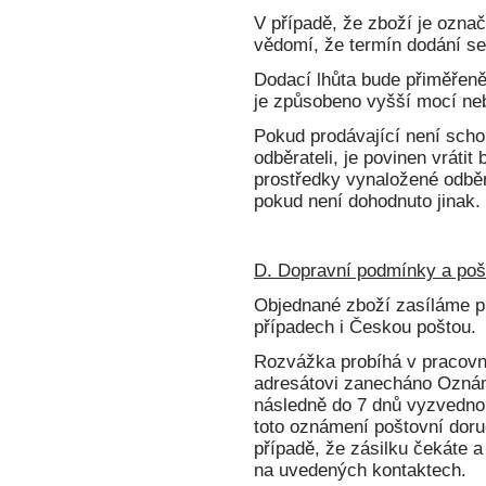
V případě, že zboží je ozn
vědomí, že termín dodání se
Dodací lhůta bude přiměřeně
je způsobeno vyšší mocí ne
Pokud prodávající není scho
odběrateli, je povinen vráti
prostředky vynaložené odběr
pokud není dohodnuto jinak.
D. Dopravní podmínky a poš
Objednané zboží zasíláme p
případech i Českou poštou.
Rozvážka probíhá v pracovn
adresátovi zanecháno Oznáme
následně do 7 dnů vyzvednou
toto oznámení poštovní doru
případě, že zásilku čekáte a
na uvedených kontaktech.