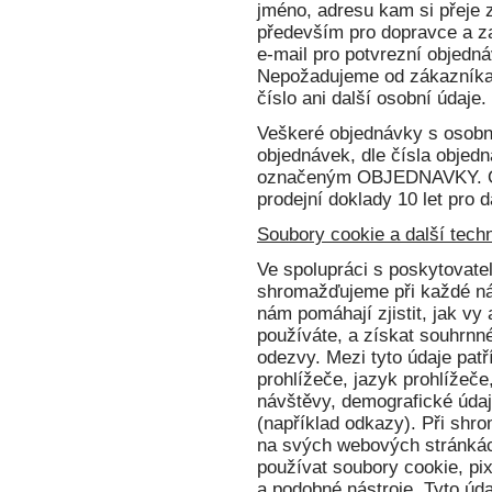
jméno, adresu kam si přeje zá
především pro dopravce a z
e-mail pro potvrezní objedná
Nepožadujeme od zákazníka d
číslo ani další osobní údaje.
Veškeré objednávky s osobn
objednávek, dle čísla objed
označeným OBJEDNAVKY. Ob
prodejní doklady 10 let pro 
Soubory cookie a další tech
Ve spolupráci s poskytovatel
shromažďujeme při každé ná
nám pomáhají zjistit, jak vy
používáte, a získat souhrnné
odezvy. Mezi tyto údaje patř
prohlížeče, jazyk prohlížeč
návštěvy, demografické údaj
(například odkazy). Při sh
na svých webových stránkác
používat soubory cookie, pi
a podobné nástroje. Tyto úd