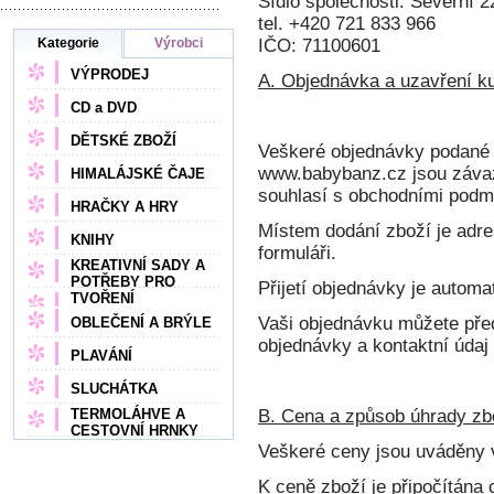
Sídlo společnosti: Severní 
tel. +420 721 833 966
Kategorie
Výrobci
IČO: 71100601
VÝPRODEJ
A. Objednávka a uzavření k
CD a DVD
DĚTSKÉ ZBOŽÍ
Veškeré objednávky podané p
www.babybanz.cz jsou závaz
HIMALÁJSKÉ ČAJE
souhlasí s obchodními pod
HRAČKY A HRY
Místem dodání zboží je adre
KNIHY
formuláři.
KREATIVNÍ SADY A
POTŘEBY PRO
Přijetí objednávky je automa
TVOŘENÍ
Vaši objednávku můžete před
OBLEČENÍ A BRÝLE
objednávky a kontaktní údaj
PLAVÁNÍ
SLUCHÁTKA
TERMOLÁHVE A
B. Cena a způsob úhrady zb
CESTOVNÍ HRNKY
Veškeré ceny jsou uváděny
K ceně zboží je připočítána 