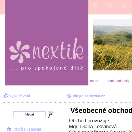
home
obch. podmínky
Vyhledávání
Vítejte na Nextik.cz
Všeobecné obchod
Obchod provozuje :
Mgr. Diana Ledvinová
Zboží z katalogu