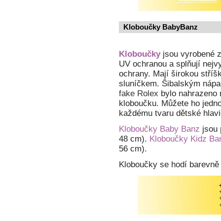
Kloboučky BabyBanz
Kloboučky
jsou vyrobené z
UV ochranou a splňují nej
ochrany. Mají širokou stří
sluníčkem. Šibalským nápa
fake Rolex
bylo nahrazeno n
kloboučku. Můžete ho jedno
každému tvaru dětské hlavi
Kloboučky Baby Banz
jsou 
48 cm).
Kloboučky Kidz Ba
56 cm).
Kloboučky se hodí barevně