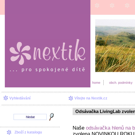
home
obch. podmínky
Vyhledávání
Vítejte na Nextik.cz
Odsávačka LivingLab zvol
Naše
odsávačka hlenů na b
Zboží z katalogu
zvolena NOVINKOU ROKU 20