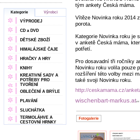
tým ankety Česká máma.
Kategorie
Výrobci
Vítěze Novinka roku 2014 z
VÝPRODEJ
porota.
CD a DVD
Kategorie Novinka roku je s
DĚTSKÉ ZBOŽÍ
v anketě Česká máma, která 
potřetí.
HIMALÁJSKÉ ČAJE
HRAČKY A HRY
Pro dosavadní tři ročníky an
Novinku roku volila pouze 
KNIHY
rozšíření této volby mezi m
KREATIVNÍ SADY A
také svoji Novinku roku.
POTŘEBY PRO
TVOŘENÍ
http://ceskamama.cz/anket
OBLEČENÍ A BRÝLE
wischenbart-markus.at
PLAVÁNÍ
SLUCHÁTKA
TERMOLÁHVE A
Fotogalerie
CESTOVNÍ HRNKY