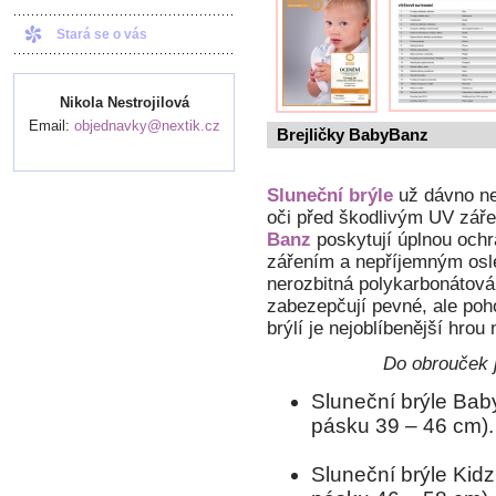
Stará se o vás
Nikola Nestrojilová
Email:
objednavky@nextik.cz
Brejličky BabyBanz
Sluneční brýle
už dávno ne
oči před škodlivým UV zář
Banz
poskytují úplnou ochra
zářením a nepříjemným osl
nerozbitná polykarbonátová
zabezepčují pevné, ale poho
brýlí je nejoblíbenější hrou 
Do obrouček j
Sluneční brýle Baby
pásku 39 – 46 cm).
Sluneční brýle Kidz