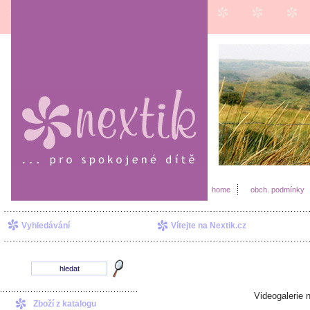
home
obch. podmínky
Vyhledávání
Vítejte na Nextik.cz
Videogalerie 
Zboží z katalogu