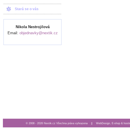
Stará se o vás
Nikola Nestrojilová
Email:
objednavky@nextik.cz
© 2008 - 2026 Nextik.cz Všechna práva vyhrazena ||
WebDesign, E-shop & hosti