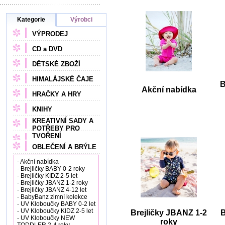
Kategorie
Výrobci
VÝPRODEJ
CD a DVD
DĚTSKÉ ZBOŽÍ
HIMALÁJSKÉ ČAJE
B
Akční nabídka
HRAČKY A HRY
KNIHY
KREATIVNÍ SADY A
POTŘEBY PRO
TVOŘENÍ
OBLEČENÍ A BRÝLE
- Akční nabídka
- Brejličky BABY 0-2 roky
- Brejličky KIDZ 2-5 let
- Brejličky JBANZ 1-2 roky
- Brejličky JBANZ 4-12 let
- BabyBanz zimní kolekce
- UV Kloboučky BABY 0-2 let
- UV Kloboučky KIDZ 2-5 let
Brejličky JBANZ 1-2
B
- UV Kloboučky NEW
roky