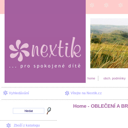
home
obch. podmínky
Vyhledávání
Vítejte na Nextik.cz
Home -
OBLEČENÍ A B
Zboží z katalogu