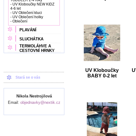
TODDLER 2-4 roky
- UV Kloboučky NEW KIDZ
4-6 let
- UV Oblečení kluci
- UV Oblečení holky
- Oblečení
PLAVÁNÍ
SLUCHÁTKA
TERMOLÁHVE A
CESTOVNÍ HRNKY
UV Kloboučky
U
BABY 0-2 let
Stará se o vás
Nikola Nestrojilová
Email:
objednavky@nextik.cz