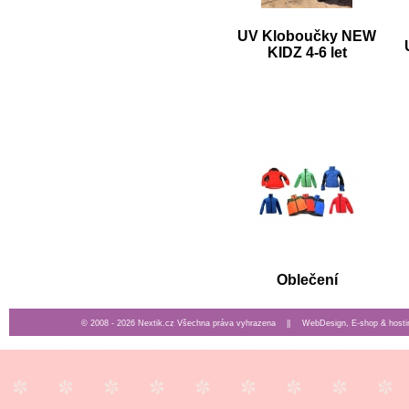
UV Kloboučky NEW
KIDZ 4-6 let
Oblečení
© 2008 - 2026 Nextik.cz Všechna práva vyhrazena ||
WebDesign, E-shop & hosti