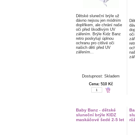
Dětské sluneční brýle už
dávno nejsou jen módním
Dět
doplňkem, ale chrání naše
dáv
oči před škodlivým UV
dop
zářením. Brýle Kidz Banz
oči
retro poskytují úplnou
zář
ochranu pro citlivé oči
ret
našich dětí před UV
och
zářením...
naš
zář
Dostupnost: Skladem
Cena:
510 Kč
Baby Banz - dětské
Ba
sluneční brýle KIDZ
sl
maskáčové šedé 2-5 let
rů