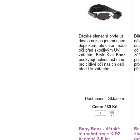
Dětské sluneční brýle už
Dět
dávno nejsou jen módním
dáv
doplňkem, ale chrání naše
dop
oči před škodlivým UV
oči
zářením. Brýle Kidz Banz
zář
poskytují úplnou ochranu
pos
pro citlivé oči našich dětí
pro
před UV zářením...
pře
Dostupnost: Skladem
Cena:
460 Kč
Baby Banz - dětské
Ba
sluneční brýle KIDZ
sl
červené 2-5 let
or