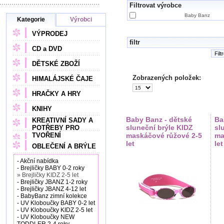
Filtrovat výrobce
Baby Banz
Kategorie
Výrobci
VÝPRODEJ
filtr
CD a DVD
Filt
DĚTSKÉ ZBOŽÍ
Zobrazených položek:
HIMALÁJSKÉ ČAJE
HRAČKY A HRY
KNIHY
Baby Banz - dětské
Ba
KREATIVNÍ SADY A
sluneční brýle KIDZ
sl
POTŘEBY PRO
TVOŘENÍ
maskáčové růžové 2-5
ma
let
let
OBLEČENÍ A BRÝLE
- Akční nabídka
- Brejličky BABY 0-2 roky
» Brejličky KIDZ 2-5 let
- Brejličky JBANZ 1-2 roky
- Brejličky JBANZ 4-12 let
- BabyBanz zimní kolekce
- UV Kloboučky BABY 0-2 let
- UV Kloboučky KIDZ 2-5 let
- UV Kloboučky NEW