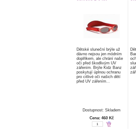
Dětské sluneční brýle už
Dět
dávno nejsou jen módním
Ban
doplňkem, ale chrání naše
och
oči před škodlivým UV
sl
zářením. Brýle Kidz Banz
zá
poskytují úplnou ochranu
zář
pro citlivé oči našich dětí
před UV zářením...
Dostupnost: Skladem
Cena:
460 Kč