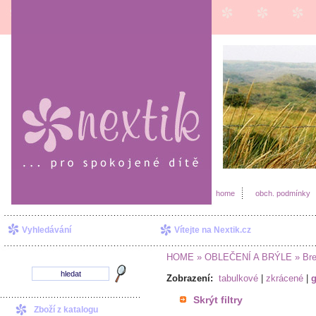
home
obch. podmínky
Vyhledávání
Vítejte na Nextik.cz
HOME
» OBLEČENÍ A BRÝLE
» Bre
Zobrazení:
tabulkové
|
zkrácené
|
g
Skrýt filtry
Zboží z katalogu