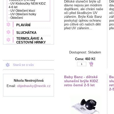
TODDLER 2-4 roky
Dětské sluneční brýle už
Dět
- UV Kloboučky NEW KIDZ
dávno nejsou jen módním
dáv
4-6 let
doplňkem, ale chrání naše
dop
- UV Oblečení kluci
oči před škodlivým UV
oči
- UV Oblečení holky
zářením. Brýle Kidz Banz
zář
- Oblečení
poskytují úplnou ochranu
pos
pro citlivé oči našich dětí
pro
PLAVÁNÍ
před UV zářením...
pře
SLUCHÁTKA
TERMOLÁHVE A
CESTOVNÍ HRNKY
Dostupnost: Skladem
Cena:
460 Kč
Stará se o vás
Baby Banz - dětské
Ba
Nikola Nestrojilová
sluneční brýle KIDZ
sl
retro černé 2-5 let
re
Email:
objednavky@nextik.cz
2-5