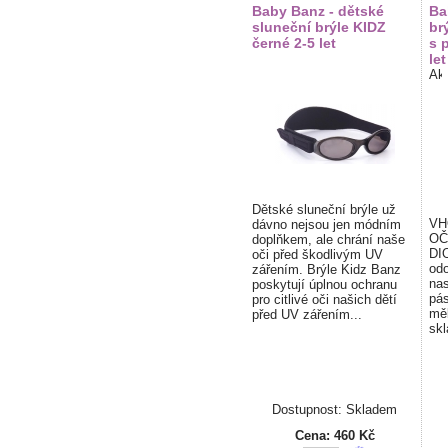
Baby Banz - dětské
Ba
sluneční brýle KIDZ
br
černé 2-5 let
s 
let
Dětské sluneční brýle už
VH
dávno nejsou jen módním
OČ
doplňkem, ale chrání naše
DI
oči před škodlivým UV
odo
zářením. Brýle Kidz Banz
nas
poskytují úplnou ochranu
pá
pro citlivé oči našich dětí
měk
před UV zářením...
skl
Dostupnost: Skladem
Cena:
460 Kč