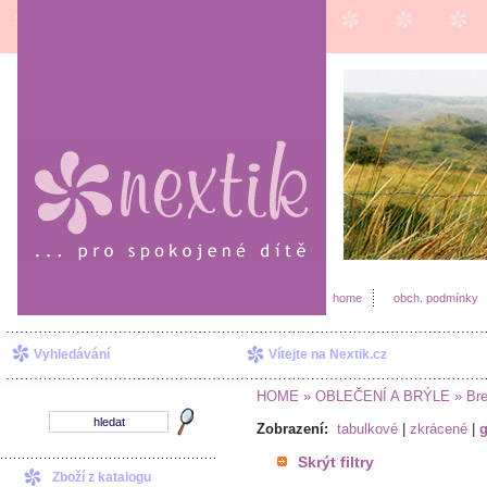
home
obch. podmínky
Vyhledávání
Vítejte na Nextik.cz
HOME
» OBLEČENÍ A BRÝLE
» Bre
Zobrazení:
tabulkové
|
zkrácené
|
g
Skrýt filtry
Zboží z katalogu