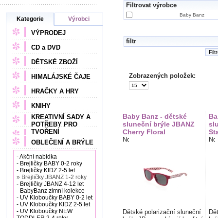
Filtrovat výrobce
Baby Banz
Kategorie
Výrobci
VÝPRODEJ
filtr
CD a DVD
Filt
DĚTSKÉ ZBOŽÍ
Zobrazených položek:
HIMALÁJSKÉ ČAJE
HRAČKY A HRY
KNIHY
Baby Banz - dětské
Ba
KREATIVNÍ SADY A
sluneční brýle JBANZ
sl
POTŘEBY PRO
TVOŘENÍ
Cherry Floral
St
OBLEČENÍ A BRÝLE
- Akční nabídka
- Brejličky BABY 0-2 roky
- Brejličky KIDZ 2-5 let
» Brejličky JBANZ 1-2 roky
- Brejličky JBANZ 4-12 let
- BabyBanz zimní kolekce
- UV Kloboučky BABY 0-2 let
- UV Kloboučky KIDZ 2-5 let
- UV Kloboučky NEW
Dětské polarizační sluneční
Dět