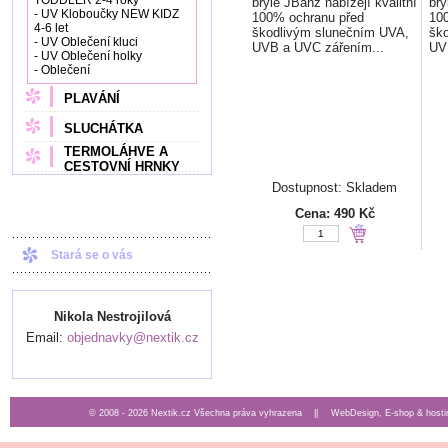
TODDLER 2-4 roky
brýle JBanz nabízejí kvalitní
brý
- UV Kloboučky NEW KIDZ
100% ochranu před
10
4-6 let
škodlivým slunečním UVA,
šk
- UV Oblečení kluci
UVB a UVC zářením...
UV
- UV Oblečení holky
- Oblečení
PLAVÁNÍ
SLUCHÁTKA
TERMOLÁHVE A
CESTOVNÍ HRNKY
Dostupnost: Skladem
Cena:
490 Kč
Stará se o vás
Nikola Nestrojilová
Email:
objednavky@nextik.cz
© 2008 - 2026 Nextik.cz Všechna práva vyhrazena ||
WebDesign, E-shop & hosti