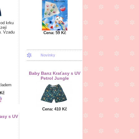
 od krku
zejí
u. Vzadu
Cena:
59 Kč
Novinky
Baby Banz Kraťasy s UV
Petrol Jungle
kladem
 Kč
Cena:
410 Kč
asy s UV