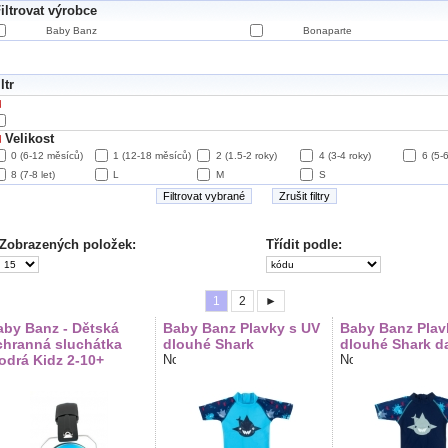
iltrovat výrobce
Baby Banz
Bonaparte
ltr
Velikost
0 (6-12 měsíců)
1 (12-18 měsíců)
2 (1.5-2 roky)
4 (3-4 roky)
6 (5-6
8 (7-8 let)
L
M
S
Filtrovat vybrané
Zrušit filtry
Zobrazených položek:
Třídit podle:
1
2
►
aby Banz - Dětská
Baby Banz Plavky s UV
Baby Banz Plav
chranná sluchátka
dlouhé Shark
dlouhé Shark d
odrá Kidz 2-10+