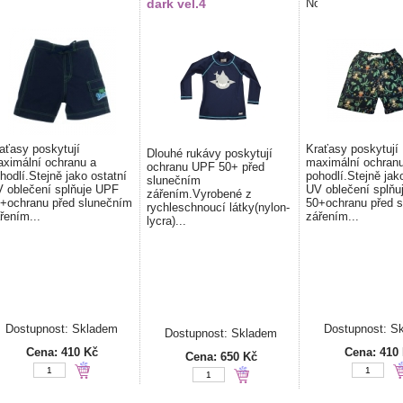
dark vel.4
aťasy poskytují
Kraťasy poskytují
Dlouhé rukávy poskytují
ximální ochranu a
maximální ochranu
ochranu UPF 50+ před
hodlí.Stejně jako ostatní
pohodlí.Stejně jak
slunečním
 oblečení splňuje UPF
UV oblečení splňu
zářením.Vyrobené z
+ochranu před slunečním
50+ochranu před 
rychleschnoucí látky(nylon-
řením...
zářením...
lycra)...
Dostupnost: Skladem
Dostupnost: S
Dostupnost: Skladem
Cena:
410 Kč
Cena:
410
Cena:
650 Kč