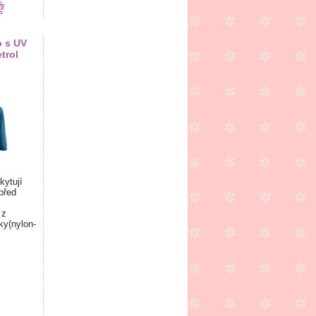
o s UV
trol
kytují
před
 z
ky(nylon-