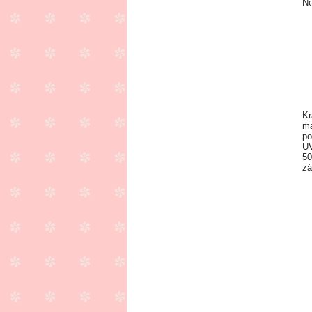
Kr
ma
po
UV
50
zá