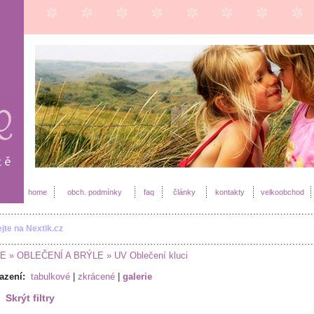
home
obch. podmínky
faq
články
kontakty
velkoobchod
ejte na Nextik.cz
E
» OBLEČENÍ A BRÝLE
» UV Oblečení kluci
azení:
tabulkové
|
zkrácené
|
galerie
Skrýt filtry