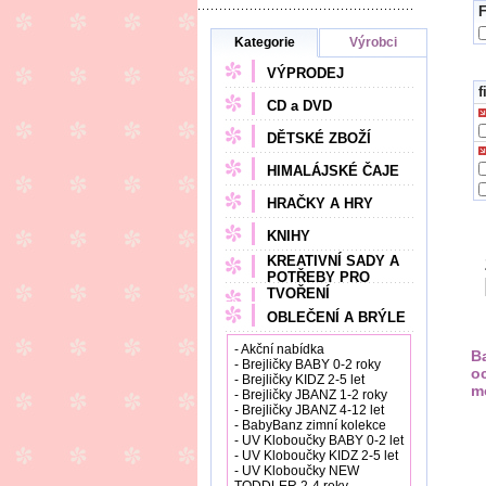
F
Kategorie
Výrobci
VÝPRODEJ
fi
CD a DVD
DĚTSKÉ ZBOŽÍ
HIMALÁJSKÉ ČAJE
HRAČKY A HRY
KNIHY
KREATIVNÍ SADY A
POTŘEBY PRO
TVOŘENÍ
OBLEČENÍ A BRÝLE
- Akční nabídka
B
- Brejličky BABY 0-2 roky
o
- Brejličky KIDZ 2-5 let
m
- Brejličky JBANZ 1-2 roky
- Brejličky JBANZ 4-12 let
- BabyBanz zimní kolekce
- UV Kloboučky BABY 0-2 let
- UV Kloboučky KIDZ 2-5 let
- UV Kloboučky NEW