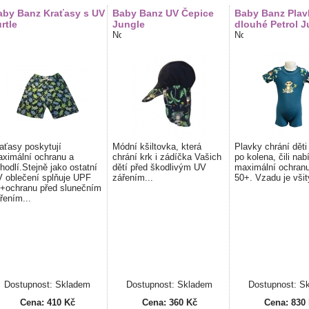
aby Banz Kraťasy s UV
Baby Banz UV Čepice
Baby Banz Plav
rtle
Jungle
dlouhé Petrol J
aťasy poskytují
Módní kšiltovka, která
Plavky chrání děti
ximální ochranu a
chrání krk i zádíčka Vašich
po kolena, čili nabí
hodlí.Stejně jako ostatní
dětí před škodlivým UV
maximální ochran
 oblečení splňuje UPF
zářením...
50+. Vzadu je všit
+ochranu před slunečním
řením...
Dostupnost: Skladem
Dostupnost: Skladem
Dostupnost: S
Cena:
410 Kč
Cena:
360 Kč
Cena:
830