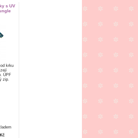
ky s UV
ungle
 od krku
zejí
u. UPF
ý zip.
kladem
 Kč