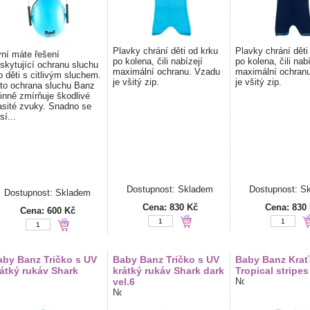
Plavky chrání děti od krku
Plavky chrání děti
ní máte řešení
po kolena, čili nabízejí
po kolena, čili nabí
skytující ochranu sluchu
maximální ochranu. Vzadu
maximální ochran
o děti s citlivým sluchem.
je všitý zip.
je všitý zip.
to ochrana sluchu Banz
inně zmírňuje škodlivé
asité zvuky. Snadno se
sí...
Dostupnost: Skladem
Dostupnost: S
Dostupnost: Skladem
Cena:
830 Kč
Cena:
830
Cena:
600 Kč
aby Banz Tričko s UV
Baby Banz Tričko s UV
Baby Banz Krať
átký rukáv Shark
krátký rukáv Shark dark
Tropical stripes
vel.6