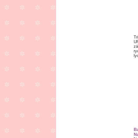
Tr
UP
zá
ry
ly
B
N