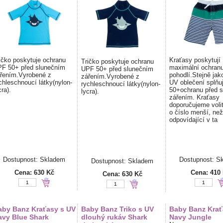
ičko poskytuje ochranu
Kraťasy poskytují
Tričko poskytuje ochranu
F 50+ před slunečním
maximální ochranu
UPF 50+ před slunečním
řením.Vyrobené z
pohodlí.Stejně jak
zářením.Vyrobené z
chleschnoucí látky(nylon-
UV oblečení splňu
rychleschnoucí látky(nylon-
cra).
50+ochranu před 
lycra).
zářením. Kraťasy
doporučujeme volit
o číslo menší, než
odpovídající v ta
Dostupnost: Skladem
Dostupnost: S
Dostupnost: Skladem
Cena:
630 Kč
Cena:
410
Cena:
630 Kč
aby Banz Kraťasy s UV
Baby Banz Triko s UV
Baby Banz Krať
avy Blue Shark
dlouhý rukáv Shark
Navy Jungle