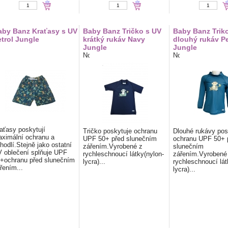
aby Banz Kraťasy s UV
Baby Banz Tričko s UV
Baby Banz Trik
trol Jungle
krátký rukáv Navy
dlouhý rukáv Pe
Jungle
Jungle
aťasy poskytují
Tričko poskytuje ochranu
Dlouhé rukávy pos
ximální ochranu a
UPF 50+ před slunečním
ochranu UPF 50+ 
hodlí.Stejně jako ostatní
zářením.Vyrobené z
slunečním
 oblečení splňuje UPF
rychleschnoucí látky(nylon-
zářením.Vyrobené
+ochranu před slunečním
lycra)...
rychleschnoucí lát
řením...
lycra)...