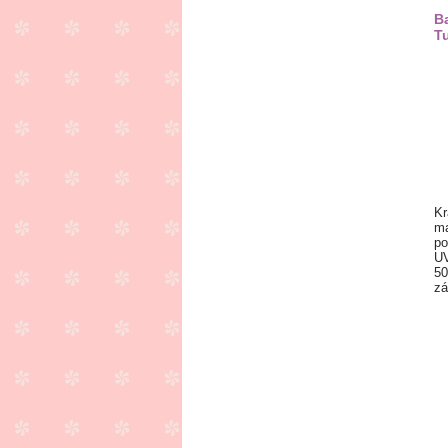
B
Tu
Kr
ma
po
UV
50
zá