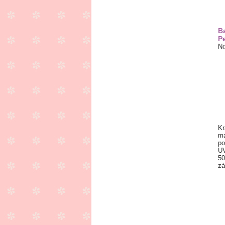
B
Pe
Kr
ma
po
UV
50
zá