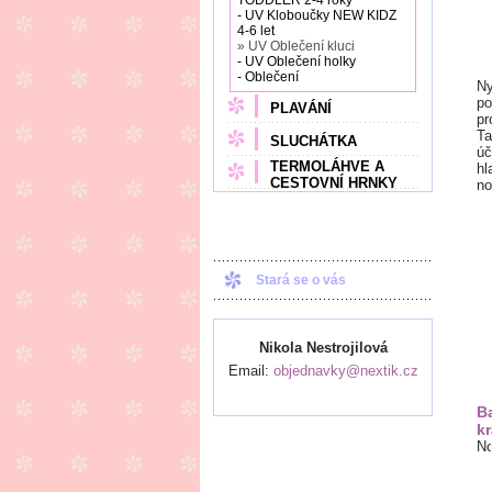
TODDLER 2-4 roky
- UV Kloboučky NEW KIDZ
4-6 let
» UV Oblečení kluci
- UV Oblečení holky
- Oblečení
Ny
po
PLAVÁNÍ
pr
Ta
SLUCHÁTKA
úč
TERMOLÁHVE A
hl
CESTOVNÍ HRNKY
no
Stará se o vás
Nikola Nestrojilová
Email:
objednavky@nextik.cz
B
kr