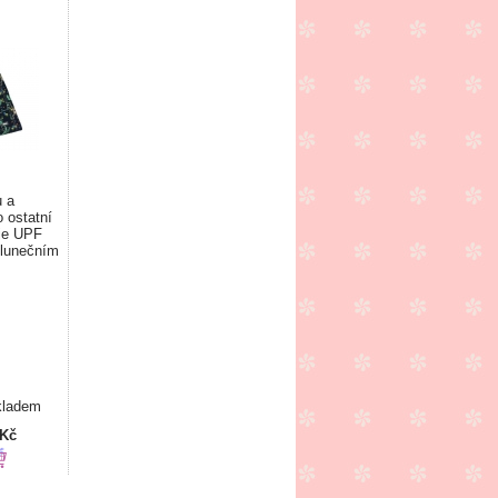
 a
o ostatní
je UPF
slunečním
kladem
 Kč