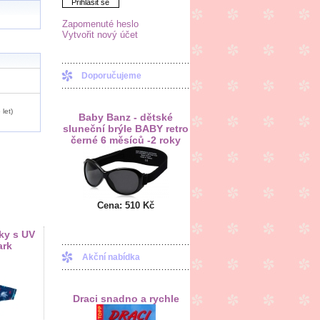
Přihlásit se
Zapomenuté heslo
Vytvořit nový účet
Doporučujeme
 let)
Baby Banz - dětské
sluneční brýle BABY retro
černé 6 měsíců -2 roky
Cena:
510 Kč
ky s UV
ark
Akční nabídka
Draci snadno a rychle