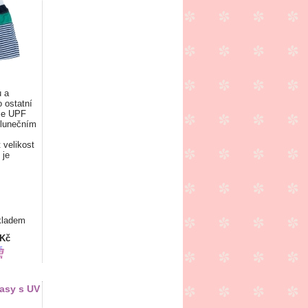
 a
o ostatní
je UPF
slunečním
 velikost
 je
kladem
 Kč
asy s UV