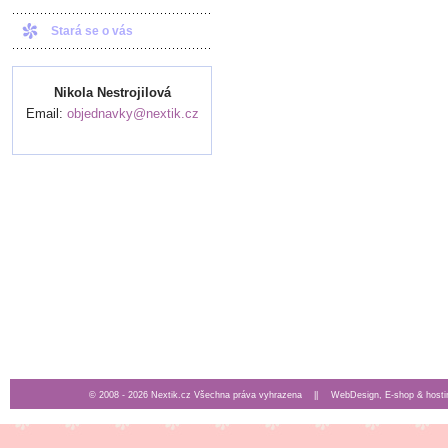
Stará se o vás
Nikola Nestrojilová
Email:
objednavky@nextik.cz
© 2008 - 2026 Nextik.cz Všechna práva vyhrazena ||
WebDesign, E-shop & hosti