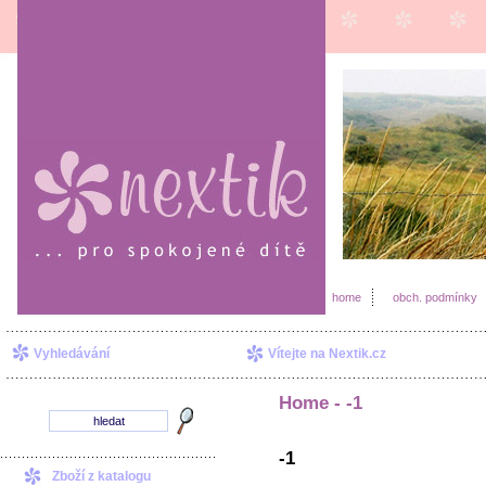
home
obch. podmínky
Vyhledávání
Vítejte na Nextik.cz
Home -
-1
-1
Zboží z katalogu