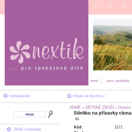
home
obch. podmínky
Vyhledávání
Vítejte na Nextik.cz
HOME
» DĚTSKÉ ZBOŽÍ
» Ostatní
Stínítko na přísavky clon
Kód:
1171
Zboží z katalogu