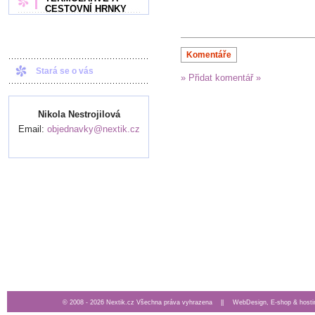
CESTOVNÍ HRNKY
Komentáře
Stará se o vás
» Přidat komentář »
Nikola Nestrojilová
Email:
objednavky@nextik.cz
© 2008 - 2026 Nextik.cz Všechna práva vyhrazena ||
WebDesign, E-shop & hosti