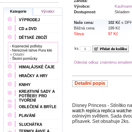
Záruka:
Výrobce:
Kaufmann
Kategorie
Výrobci
Dostupnost:
Skladem
VÝPRODEJ
Naše cena:
102 Kč
s DP
Běžná cena:
199 Kč
CD a DVD
Sleva:
97 Kč
DĚTSKÉ ZBOŽÍ
- Kojenecké potřeby
ks
- Nerezové lahve Pura kiki
» Ostatní
- Školní pomůcky
Odeslat odkaz známému emaile
HIMALÁJSKÉ ČAJE
HRAČKY A HRY
Detailní popis
KNIHY
KREATIVNÍ SADY A
POTŘEBY PRO
TVOŘENÍ
Disney Princess - Stínítko na
OBLEČENÍ A BRÝLE
watch replica
replica watche
PLAVÁNÍ
oslnivým světlem. Sada dvou
přísavek. Set obsahuje 2ks.
SLUCHÁTKA
TERMOLÁHVE A