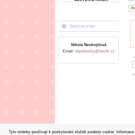
Fo
Stará se o vás
Nikola Nestrojilová
Email:
objednavky@nextik.cz
»
Tyto stránky používají k poskytování služeb soubory cookie. Informace 
© 2008 - 2026 Nextik.cz Všechna práva