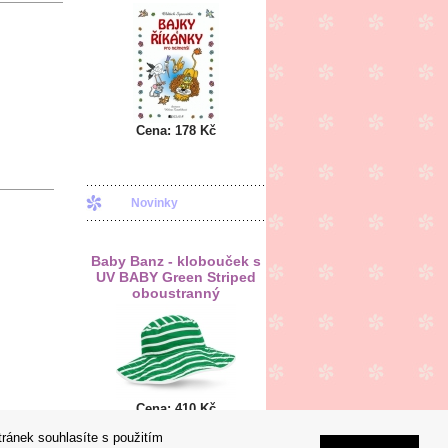
Cena:
178 Kč
Novinky
Baby Banz - klobouček s
UV BABY Green Striped
oboustranný
Cena:
410 Kč
tránek souhlasíte s použitím
ní propisky, reklamní tužky
Sanita Topení