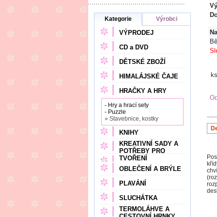
Vý
Do
Kategorie
Výrobci
Na
VÝPRODEJ
Bě
CD a DVD
Sl
DĚTSKÉ ZBOŽÍ
k
HIMALÁJSKÉ ČAJE
HRAČKY A HRY
Od
- Hry a hrací sety
- Puzzle
» Stavebnice, kostky
De
KNIHY
KREATIVNÍ SADY A
POTŘEBY PRO
Pos
TVOŘENÍ
kří
OBLEČENÍ A BRÝLE
chv
(ro
PLAVÁNÍ
roz
des
SLUCHÁTKA
TERMOLÁHVE A
CESTOVNÍ HRNKY