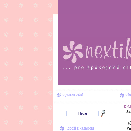
Vyhledávání
Vít
HOM
St
Kó
Zboží z katalogu
Zá