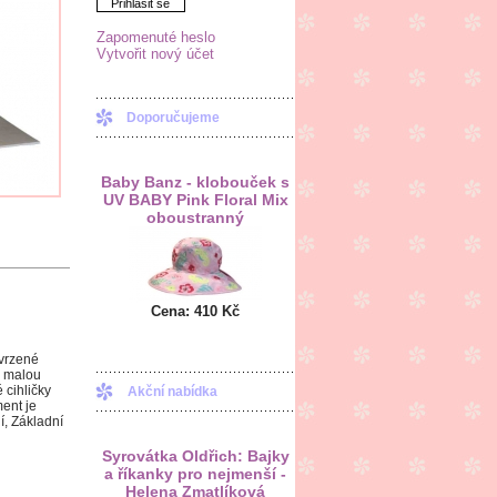
Přihlásit se
Zapomenuté heslo
Vytvořit nový účet
Doporučujeme
Baby Banz - klobouček s
UV BABY Pink Floral Mix
oboustranný
Cena:
410 Kč
tvrzené
na malou
 cihličky
Akční nabídka
ent je
í, Základní
Syrovátka Oldřich: Bajky
a říkanky pro nejmenší -
Helena Zmatlíková