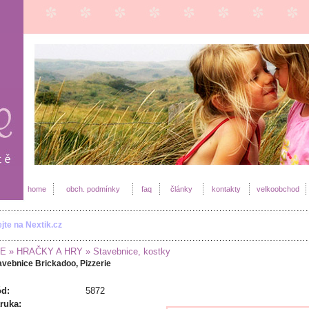
home
obch. podmínky
faq
články
kontakty
velkoobchod
ejte na Nextik.cz
E
» HRAČKY A HRY
» Stavebnice, kostky
avebnice Brickadoo, Pizzerie
d:
5872
ruka: