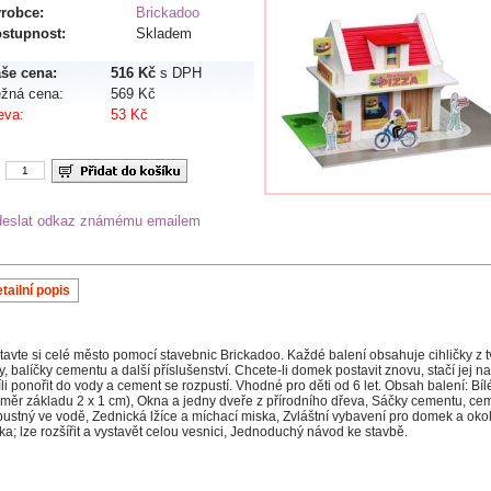
robce:
Brickadoo
stupnost:
Skladem
še cena:
516 Kč
s DPH
žná cena:
569 Kč
eva:
53 Kč
s
eslat odkaz známému emailem
tailní popis
tavte si celé město pomocí stavebnic Brickadoo. Každé balení obsahuje cihličky z 
dy, balíčky cementu a další příslušenství. Chcete-li domek postavit znovu, stačí jej 
íli ponořit do vody a cement se rozpustí. Vhodné pro děti od 6 let. Obsah balení: Bílé
změr základu 2 x 1 cm), Okna a jedny dveře z přírodního dřeva, Sáčky cementu, cem
pustný ve vodě, Zednická lžíce a míchací miska, Zvláštní vybavení pro domek a okol
ka; lze rozšířit a vystavět celou vesnici, Jednoduchý návod ke stavbě.