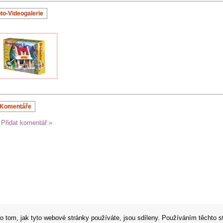
to-Videogalerie
Komentáře
 Přidat komentář »
o tom, jak tyto webové stránky používáte, jsou sdíleny. Používáním těchto s
 vyhrazena ||
WebDesign, E-shop & hosting by 1K Design!
Reklamní předměty
Reklamní plachty
Reklam