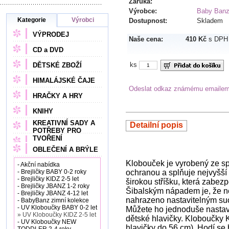
Záruka:
Výrobce:
Baby Ban
Kategorie
Výrobci
Dostupnost:
Skladem
VÝPRODEJ
Naše cena:
410 Kč
s DPH
CD a DVD
ks
DĚTSKÉ ZBOŽÍ
HIMALÁJSKÉ ČAJE
Odeslat odkaz známému emaile
HRAČKY A HRY
KNIHY
KREATIVNÍ SADY A
Detailní popis
POTŘEBY PRO
TVOŘENÍ
OBLEČENÍ A BRÝLE
Klobouček je vyrobený ze s
- Akční nabídka
- Brejličky BABY 0-2 roky
ochranou a splňuje nejvyšš
- Brejličky KIDZ 2-5 let
širokou stříšku, která zabez
- Brejličky JBANZ 1-2 roky
Šibalským nápadem je, že n
- Brejličky JBANZ 4-12 let
nahrazeno nastavitelným suc
- BabyBanz zimní kolekce
- UV Kloboučky BABY 0-2 let
Můžete ho jednoduše nastavi
» UV Kloboučky KIDZ 2-5 let
dětské hlavičky.
Kloboučky K
- UV Kloboučky NEW
hlavičky do 56 cm).
Hodí se 