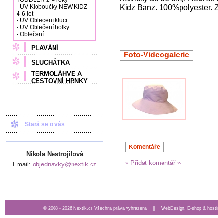
TODDLER 2-4 roky
- UV Kloboučky NEW KIDZ
Kidz Banz. 100%polyester.
Z
4-6 let
- UV Oblečení kluci
- UV Oblečení holky
- Oblečení
PLAVÁNÍ
Foto-Videogalerie
SLUCHÁTKA
TERMOLÁHVE A
CESTOVNÍ HRNKY
Stará se o vás
Komentáře
Nikola Nestrojilová
» Přidat komentář »
Email:
objednavky@nextik.cz
© 2008 - 2026 Nextik.cz Všechna práva vyhrazena ||
WebDesign, E-shop & hosti