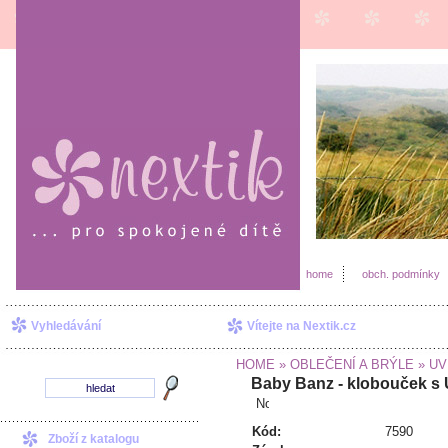
home
obch. podmínky
Vyhledávání
Vítejte na Nextik.cz
HOME
» OBLEČENÍ A BRÝLE
» UV 
Baby Banz - klobouček s 
Kód:
7590
Zboží z katalogu