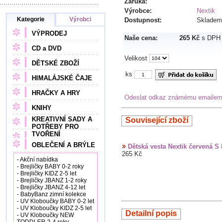
Záruka:
Výrobce:
Nextik
Kategorie
Výrobci
Dostupnost:
Skladem
VÝPRODEJ
Naše cena:
265 Kč
s DPH
CD a DVD
Velikost
DĚTSKÉ ZBOŽÍ
ks
HIMALÁJSKÉ ČAJE
HRAČKY A HRY
Odeslat odkaz známému emaile
KNIHY
KREATIVNÍ SADY A
Související zboží
POTŘEBY PRO
TVOŘENÍ
OBLEČENÍ A BRÝLE
Dětská vesta Nextik červená S 
265 Kč
- Akční nabídka
- Brejličky BABY 0-2 roky
- Brejličky KIDZ 2-5 let
- Brejličky JBANZ 1-2 roky
- Brejličky JBANZ 4-12 let
- BabyBanz zimní kolekce
- UV Kloboučky BABY 0-2 let
- UV Kloboučky KIDZ 2-5 let
Detailní popis
- UV Kloboučky NEW