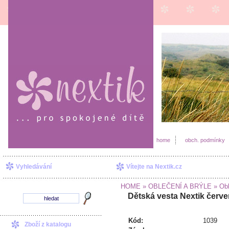
home
obch. podmínky
Vyhledávání
Vítejte na Nextik.cz
HOME
» OBLEČENÍ A BRÝLE
» Obl
Dětská vesta Nextik červe
Kód:
1039
Zboží z katalogu