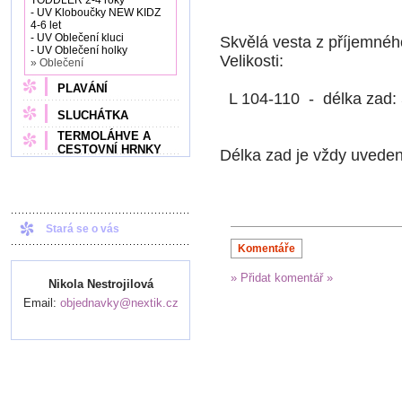
TODDLER 2-4 roky
- UV Kloboučky NEW KIDZ
4-6 let
- UV Oblečení kluci
Skvělá vesta z příjemného
- UV Oblečení holky
Velikosti:
» Oblečení
PLAVÁNÍ
L 104-110 - délka zad: 
SLUCHÁTKA
TERMOLÁHVE A
CESTOVNÍ HRNKY
Délka zad je vždy uvede
Stará se o vás
Komentáře
» Přidat komentář »
Nikola Nestrojilová
Email:
objednavky@nextik.cz