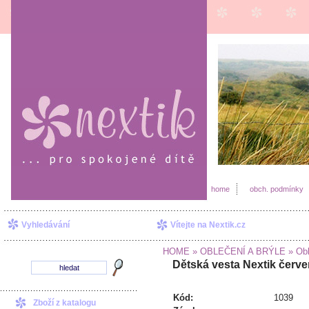
home
obch. podmínky
Vyhledávání
Vítejte na Nextik.cz
HOME
» OBLEČENÍ A BRÝLE
» Obl
Dětská vesta Nextik červe
Kód:
1039
Zboží z katalogu