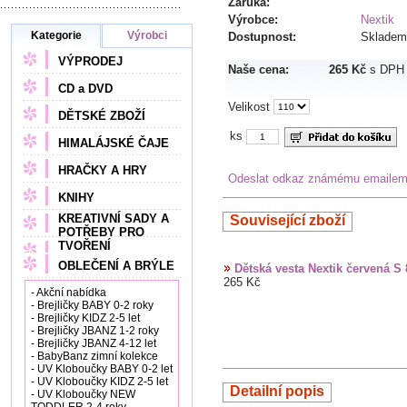
Záruka:
Výrobce:
Nextik
Kategorie
Výrobci
Dostupnost:
Skladem
VÝPRODEJ
Naše cena:
265 Kč
s DPH
CD a DVD
Velikost
DĚTSKÉ ZBOŽÍ
ks
HIMALÁJSKÉ ČAJE
HRAČKY A HRY
Odeslat odkaz známému emaile
KNIHY
KREATIVNÍ SADY A
Související zboží
POTŘEBY PRO
TVOŘENÍ
OBLEČENÍ A BRÝLE
Dětská vesta Nextik červená S 
265 Kč
- Akční nabídka
- Brejličky BABY 0-2 roky
- Brejličky KIDZ 2-5 let
- Brejličky JBANZ 1-2 roky
- Brejličky JBANZ 4-12 let
- BabyBanz zimní kolekce
- UV Kloboučky BABY 0-2 let
- UV Kloboučky KIDZ 2-5 let
Detailní popis
- UV Kloboučky NEW