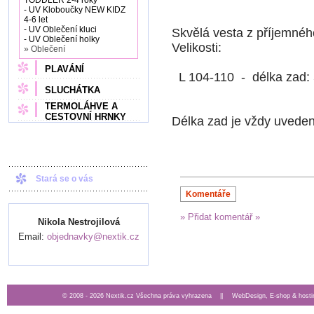
TODDLER 2-4 roky
- UV Kloboučky NEW KIDZ
4-6 let
- UV Oblečení kluci
Skvělá vesta z příjemného
- UV Oblečení holky
Velikosti:
» Oblečení
PLAVÁNÍ
L 104-110 - délka zad: 
SLUCHÁTKA
TERMOLÁHVE A
CESTOVNÍ HRNKY
Délka zad je vždy uvede
Stará se o vás
Komentáře
» Přidat komentář »
Nikola Nestrojilová
Email:
objednavky@nextik.cz
© 2008 - 2026 Nextik.cz Všechna práva vyhrazena ||
WebDesign, E-shop & hosti