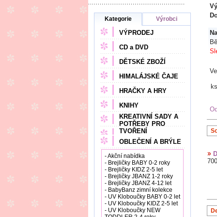
Vý
Do
Kategorie
Výrobci
VÝPRODEJ
Na
Bě
CD a DVD
Sl
DĚTSKÉ ZBOŽÍ
Ve
HIMALÁJSKÉ ČAJE
k
HRAČKY A HRY
KNIHY
Od
KREATIVNÍ SADY A
POTŘEBY PRO
TVOŘENÍ
So
OBLEČENÍ A BRÝLE
D
- Akční nabídka
70
- Brejličky BABY 0-2 roky
- Brejličky KIDZ 2-5 let
- Brejličky JBANZ 1-2 roky
- Brejličky JBANZ 4-12 let
- BabyBanz zimní kolekce
- UV Kloboučky BABY 0-2 let
- UV Kloboučky KIDZ 2-5 let
- UV Kloboučky NEW
De