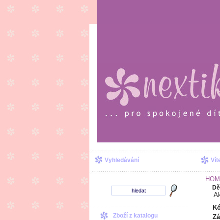
Vyhledávání
Vít
HOM
Dě
Kó
Zboží z katalogu
Zá