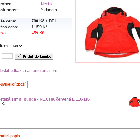
robce:
Nextik
stupnost:
Skladem
še cena:
700 Kč
s DPH
žná cena:
1 159 Kč
eva:
459 Kč
likost
s
eslat odkaz známému emailem
uvisející zboží
ětská zimní bunda - NEXTIK červená L 110-116
0 Kč
tailní popis