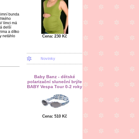
zimní bunda
lehkého
 V límci má
á delší
zima a dítko
Cena:
230 Kč
y netáhlo
Novinky
Baby Banz - dětské
polarizační sluneční brýle
BABY Vespa Tour 0-2 roky
Cena:
510 Kč