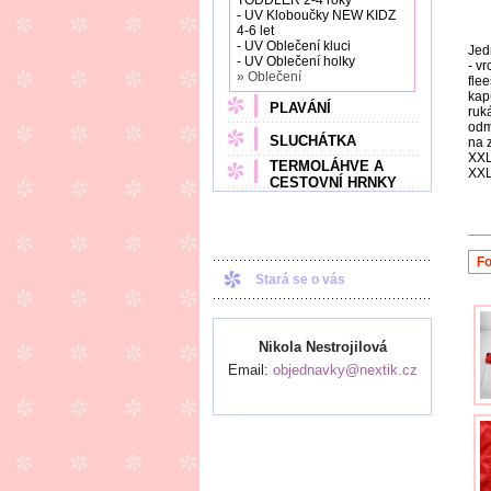
TODDLER 2-4 roky
- UV Kloboučky NEW KIDZ
4-6 let
- UV Oblečení kluci
Jed
- UV Oblečení holky
- v
» Oblečení
fle
kap
PLAVÁNÍ
ruk
odm
SLUCHÁTKA
na 
XXL
TERMOLÁHVE A
XXL
CESTOVNÍ HRNKY
Fo
Stará se o vás
Nikola Nestrojilová
Email:
objednavky@nextik.cz