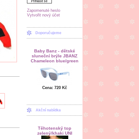
Přihlásit se
Zapomenuté heslo
Vytvořit nový účet
Doporučujeme
Baby Banz - dětské
sluneční brýle JBANZ
Chameleon blue/green
Cena:
720 Kč
Akční nabídka
Těhotenský top
zelený/khaki UNI