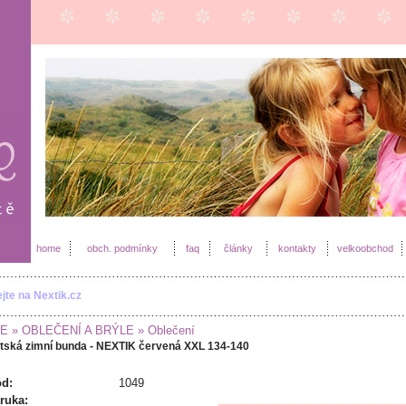
home
obch. podmínky
faq
články
kontakty
velkoobchod
ejte na Nextik.cz
E
» OBLEČENÍ A BRÝLE
» Oblečení
tská zimní bunda - NEXTIK červená XXL 134-140
d:
1049
ruka: