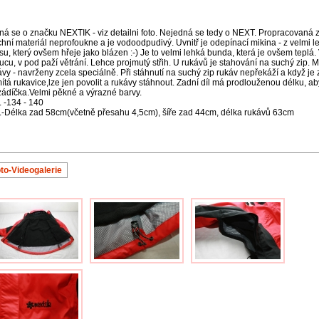
ná se o značku NEXTIK - viz detailni foto. Nejedná se tedy o NEXT. Propracovaná 
rchní materiál neprofoukne a je vodoodpudivý. Uvnitř je odepínací mikina - z velmi 
esu, který ovšem hřeje jako blázen :-) Je to velmi lehká bunda, která je ovšem teplá.
ucu, v pod paží větrání. Lehce projmutý střih. U rukávů je stahování na suchý zip. M
ávy - navrženy zcela speciálně. Při stáhnutí na suchý zip rukáv nepřekáží a když je 
ítá rukavice,lze jen povolit a rukávy stáhnout. Zadní díl má prodlouženou délku, ab
zádíčka.Velmi pěkné a výrazné barvy.
 -134 - 140
-Délka zad 58cm(včetně přesahu 4,5cm), šíře zad 44cm, délka rukávů 63cm
to-Videogalerie