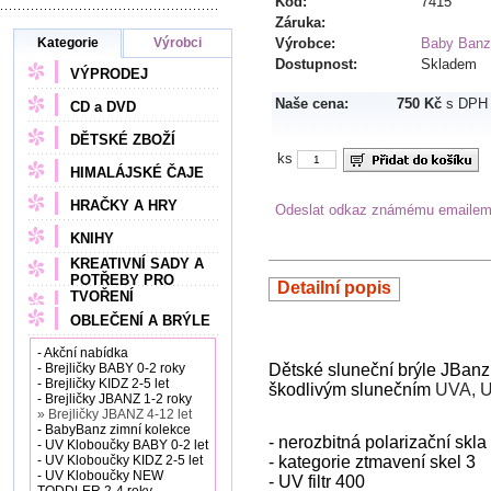
Kód:
7415
Záruka:
Kategorie
Výrobci
Výrobce:
Baby Banz
Dostupnost:
Skladem
VÝPRODEJ
Naše cena:
750 Kč
s DPH
CD a DVD
DĚTSKÉ ZBOŽÍ
ks
HIMALÁJSKÉ ČAJE
HRAČKY A HRY
Odeslat odkaz známému emaile
KNIHY
KREATIVNÍ SADY A
POTŘEBY PRO
Detailní popis
TVOŘENÍ
OBLEČENÍ A BRÝLE
- Akční nabídka
- Brejličky BABY 0-2 roky
Dětské sluneční brýle JBanz
- Brejličky KIDZ 2-5 let
škodlivým slunečním
UVA, U
- Brejličky JBANZ 1-2 roky
» Brejličky JBANZ 4-12 let
- BabyBanz zimní kolekce
- nerozbitná polarizační skla
- UV Kloboučky BABY 0-2 let
- UV Kloboučky KIDZ 2-5 let
- kategorie ztmavení skel 3
- UV Kloboučky NEW
- UV filtr 400