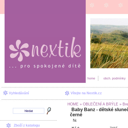
home
obch. podmínky
Vyhledávání
Vítejte na Nextik.cz
HOME
» OBLEČENÍ A BRÝLE
» Bre
Baby Banz - dětské sluneč
černé
Zboží z katalogu