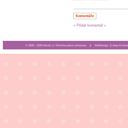
Komentáře
» Přidat komentář »
© 2008 - 2026 Nextik.cz Všechna práva vyhrazena ||
WebDesign, E-shop & hosti