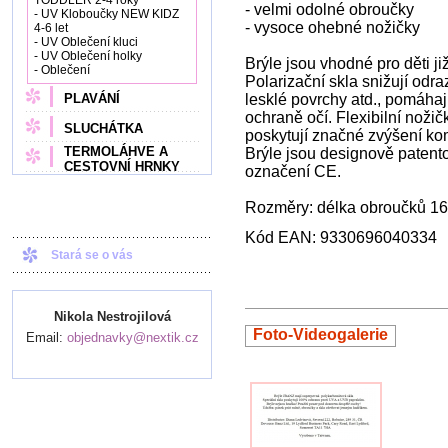
TODDLER 2-4 roky
- velmi odolné obroučky
- UV Kloboučky NEW KIDZ
- vysoce ohebné nožičky
4-6 let
- UV Oblečení kluci
- UV Oblečení holky
Brýle jsou vhodné pro děti již
- Oblečení
Polarizační skla snižují odraz
PLAVÁNÍ
lesklé povrchy atd., pomáhaj
ochraně očí. Flexibilní nožič
SLUCHÁTKA
poskytují značné zvýšení kom
TERMOLÁHVE A
Brýle jsou designově patent
CESTOVNÍ HRNKY
označení CE.
Rozměry: délka obroučků 16
Kód EAN: 9330696040334
Stará se o vás
Nikola Nestrojilová
Foto-Videogalerie
Email:
objednavky@nextik.cz