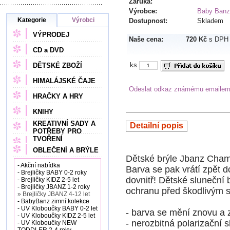
Záruka:
Výrobce:
Baby Banz
Kategorie
Výrobci
Dostupnost:
Skladem
VÝPRODEJ
Naše cena:
720 Kč
s DPH
CD a DVD
ks
DĚTSKÉ ZBOŽÍ
HIMALÁJSKÉ ČAJE
Odeslat odkaz známému emaile
HRAČKY A HRY
KNIHY
KREATIVNÍ SADY A
Detailní popis
POTŘEBY PRO
TVOŘENÍ
OBLEČENÍ A BRÝLE
Dětské brýle Jbanz Chame
- Akční nabídka
Barva se pak vrátí zpět d
- Brejličky BABY 0-2 roky
dovnitř! Dětské sluneční 
- Brejličky KIDZ 2-5 let
- Brejličky JBANZ 1-2 roky
ochranu před škodlivým
» Brejličky JBANZ 4-12 let
- BabyBanz zimní kolekce
- UV Kloboučky BABY 0-2 let
- barva se mění znovu a
- UV Kloboučky KIDZ 2-5 let
- nerozbitná polarizační s
- UV Kloboučky NEW