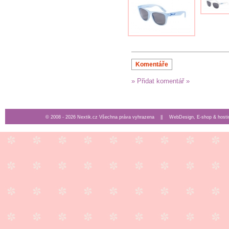
Komentáře
» Přidat komentář »
© 2008 - 2026 Nextik.cz Všechna práva vyhrazena ||
WebDesign, E-shop & hosti