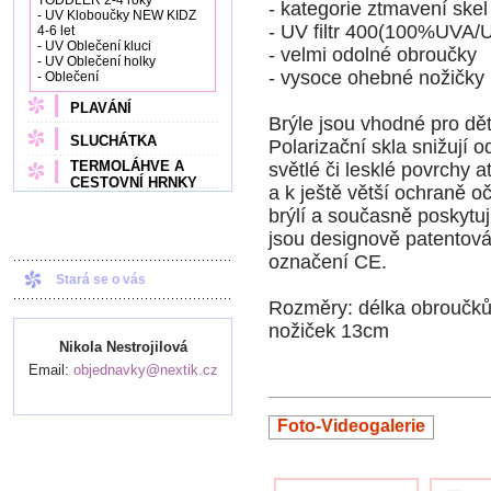
TODDLER 2-4 roky
- kategorie ztmavení skel
- UV Kloboučky NEW KIDZ
- UV filtr 400(100%UVA
4-6 let
- UV Oblečení kluci
- velmi odolné obroučky
- UV Oblečení holky
- vysoce ohebné nožičky
- Oblečení
PLAVÁNÍ
Brýle jsou vhodné pro děti
SLUCHÁTKA
Polarizační skla snižují o
TERMOLÁHVE A
světlé či lesklé povrchy
CESTOVNÍ HRNKY
a k ještě větší ochraně oč
brýlí a současně poskytuj
jsou designově patentová
označení CE.
Stará se o vás
Rozměry: délka obroučků
nožiček 13cm
Nikola Nestrojilová
Email:
objednavky@nextik.cz
Foto-Videogalerie