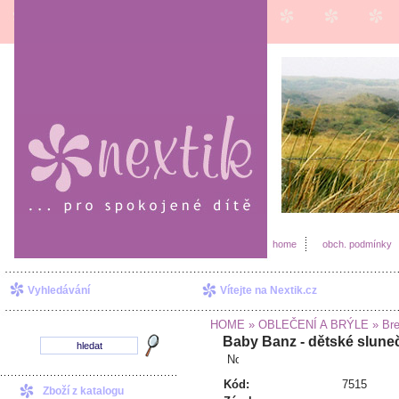
home
obch. podmínky
Vyhledávání
Vítejte na Nextik.cz
HOME
» OBLEČENÍ A BRÝLE
» Bre
Baby Banz - dětské slune
Kód:
7515
Zboží z katalogu