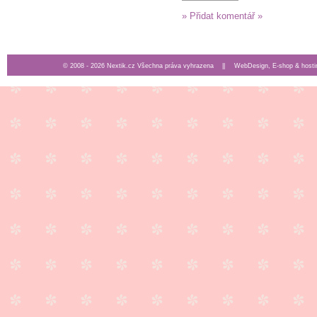
» Přidat komentář »
© 2008 - 2026 Nextik.cz Všechna práva vyhrazena ||
WebDesign, E-shop & hosti