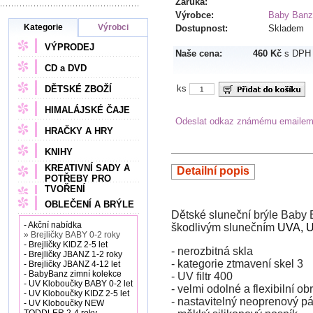
Záruka:
Výrobce:
Baby Banz
Kategorie
Výrobci
Dostupnost:
Skladem
VÝPRODEJ
Naše cena:
460 Kč
s DPH
CD a DVD
ks
DĚTSKÉ ZBOŽÍ
HIMALÁJSKÉ ČAJE
Odeslat odkaz známému emaile
HRAČKY A HRY
KNIHY
KREATIVNÍ SADY A
Detailní popis
POTŘEBY PRO
TVOŘENÍ
OBLEČENÍ A BRÝLE
Dětské sluneční brýle Baby 
- Akční nabídka
škodlivým slunečním
UVA, U
» Brejličky BABY 0-2 roky
- Brejličky KIDZ 2-5 let
- nerozbitná skla
- Brejličky JBANZ 1-2 roky
- kategorie ztmavení skel 3
- Brejličky JBANZ 4-12 let
- BabyBanz zimní kolekce
- UV filtr 400
- UV Kloboučky BABY 0-2 let
- velmi odolné a flexibilní o
- UV Kloboučky KIDZ 2-5 let
- nastavitelný neoprenový 
- UV Kloboučky NEW