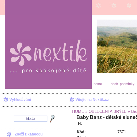
home
obch. podmínky
Vyhledávání
Vítejte na Nextik.cz
HOME
» OBLEČENÍ A BRÝLE
» Bre
Baby Banz - dětské slune
Kód:
7571
Zboží z katalogu