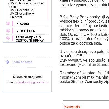
TODDLER 2-4 roky
- měkký silikonový nosník
- UV Kloboučky NEW KIDZ
- skla lze vyměnit za dioptric
4-6 let
- UV Oblečení kluci
- UV Oblečení holky
Brýle Baby Banz poskytují vyn
- Oblečení
Vysoce flexibilní obroučky z
PLAVÁNÍ
situace. Jedinečný nastavit
měkký silikonový nosník zaji
SLUCHÁTKA
děti. Ochrana UV 400 a kate
TERMOLÁHVE A
100% ochranu před škodlivý
CESTOVNÍ HRNKY
optice za dioptrická skla.
Brýle jsou designově patent
označení CE.
Byly vyvinuty ve spolupráci s
Stará se o vás
testované (Australian Stan
Rozměry: délka obroučků 14
Nikola Nestrojilová
49cm (42cm při maximálním u
pásku 35cm + 7cm suchý zi
Email:
objednavky@nextik.cz
Komentáře