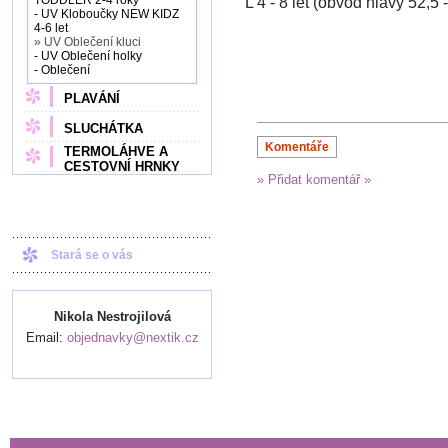
TODDLER 2-4 roky
L 4 - 8 let (obvod hlavy 52,5
- UV Kloboučky NEW KIDZ
4-6 let
» UV Oblečení kluci
- UV Oblečení holky
- Oblečení
PLAVÁNÍ
SLUCHÁTKA
Komentáře
TERMOLÁHVE A
CESTOVNÍ HRNKY
» Přidat komentář »
Stará se o vás
Nikola Nestrojilová
Email:
objednavky@nextik.cz