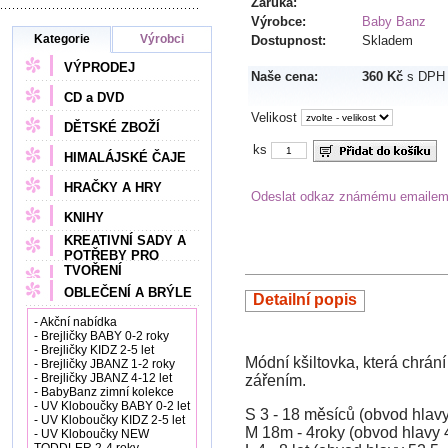
Záruka:
Výrobce:
Baby Banz
Kategorie
Výrobci
Dostupnost:
Skladem
VÝPRODEJ
Naše cena:
360 Kč
s DPH
CD a DVD
Velikost
DĚTSKÉ ZBOŽÍ
ks
HIMALÁJSKÉ ČAJE
HRAČKY A HRY
Odeslat odkaz známému emaile
KNIHY
KREATIVNÍ SADY A
POTŘEBY PRO
TVOŘENÍ
OBLEČENÍ A BRÝLE
Detailní popis
- Akční nabídka
- Brejličky BABY 0-2 roky
- Brejličky KIDZ 2-5 let
Módní kšiltovka, která chrán
- Brejličky JBANZ 1-2 roky
- Brejličky JBANZ 4-12 let
zářením.
- BabyBanz zimní kolekce
- UV Kloboučky BABY 0-2 let
S 3 - 18 měsíců (obvod hlav
- UV Kloboučky KIDZ 2-5 let
M 18m - 4roky (obvod hlavy 
- UV Kloboučky NEW