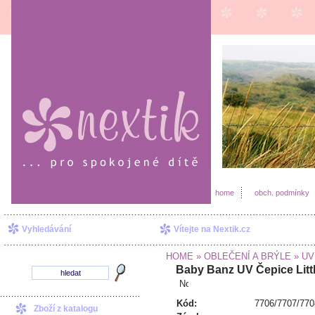
home
obch. podmínky
Vyhledávání
Vítejte na Nextik.cz
HOME
» OBLEČENÍ A BRÝLE
» UV 
Baby Banz UV Čepice Litt
Kód:
7706/7707/770
Zboží z katalogu