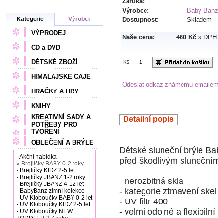
Záruka:
Výrobce:
Baby Banz
Kategorie
Výrobci
Dostupnost:
Skladem
VÝPRODEJ
Naše cena:
460 Kč
s DPH
CD a DVD
ks
DĚTSKÉ ZBOŽÍ
HIMALÁJSKÉ ČAJE
Odeslat odkaz známému emaile
HRAČKY A HRY
KNIHY
KREATIVNÍ SADY A
Detailní popis
POTŘEBY PRO
TVOŘENÍ
OBLEČENÍ A BRÝLE
Dětské sluneční brýle Ba
- Akční nabídka
před škodlivým slunečn
» Brejličky BABY 0-2 roky
- Brejličky KIDZ 2-5 let
- Brejličky JBANZ 1-2 roky
- nerozbitná skla
- Brejličky JBANZ 4-12 let
- kategorie ztmavení skel
- BabyBanz zimní kolekce
- UV Kloboučky BABY 0-2 let
- UV filtr 400
- UV Kloboučky KIDZ 2-5 let
- velmi odolné a flexibiln
- UV Kloboučky NEW