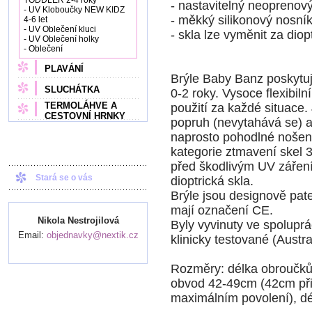
TODDLER 2-4 roky
- nastavitelný neopreno
- UV Kloboučky NEW KIDZ
- měkký silikonový nosní
4-6 let
- UV Oblečení kluci
- skla lze vyměnit za diop
- UV Oblečení holky
- Oblečení
PLAVÁNÍ
Brýle Baby Banz poskytují
SLUCHÁTKA
0-2 roky. Vysoce flexibil
TERMOLÁHVE A
použití za každé situace
CESTOVNÍ HRNKY
popruh (nevytahává se) a 
naprosto pohodlné nošení
kategorie ztmavení skel
před škodlivým UV zářen
Stará se o vás
dioptrická skla.
Brýle jsou designově pat
mají označení CE.
Nikola Nestrojilová
Byly vyvinuty ve spoluprá
Email:
objednavky@nextik.cz
klinicky testované (Aust
Rozměry: délka obroučků
obvod 42-49cm (42cm při
maximálním povolení), d