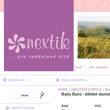
home
obch. podmínky
Vyhledávání
Vítejte na Nextik.cz
HOME
» OBLEČENÍ A BRÝLE
» Bre
Baby Banz - dětské sluneč
Kód:
4894
Zboží z katalogu