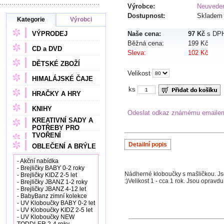
Výrobce:
Neuvede
Dostupnost:
Skladem
Kategorie
Výrobci
VÝPRODEJ
Naše cena:
97 Kč
s DP
Běžná cena:
199 Kč
CD a DVD
Sleva:
102 Kč
DĚTSKÉ ZBOŽÍ
Velikost
HIMALÁJSKÉ ČAJE
ks
HRAČKY A HRY
KNIHY
Odeslat odkaz známému emaile
KREATIVNÍ SADY A
POTŘEBY PRO
TVOŘENÍ
Detailní popis
OBLEČENÍ A BRÝLE
- Akční nabídka
- Brejličky BABY 0-2 roky
Nádherné kloboučky s mašličkou. Jso
- Brejličky KIDZ 2-5 let
:)Velikost 1 - cca 1 rok. Jsou opravdu
- Brejličky JBANZ 1-2 roky
- Brejličky JBANZ 4-12 let
- BabyBanz zimní kolekce
- UV Kloboučky BABY 0-2 let
- UV Kloboučky KIDZ 2-5 let
- UV Kloboučky NEW