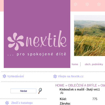
home
obch. podmínky
Vyhledávání
Vítejte na Nextik.cz
HOME
» OBLEČENÍ A BRÝLE
» Obl
Klobouček s mašlí - žlutý vel.1
Kód:
775
Zboží z katalogu
Záruka: