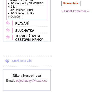
TODDLER 2-4 roky
Komentáře
- UV Kloboučky NEW KIDZ
4-6 let
- UV Oblečení kluci
» Přidat komentář »
- UV Oblečení holky
» Oblečení
PLAVÁNÍ
SLUCHÁTKA
TERMOLÁHVE A
CESTOVNÍ HRNKY
Stará se o vás
Nikola Nestrojilová
Email:
objednavky@nextik.cz