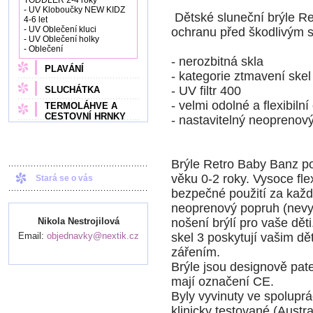
TODDLER 2-4 roky
- UV Kloboučky NEW KIDZ
Dětské sluneční brýle Re
4-6 let
- UV Oblečení kluci
ochranu před škodlivým 
- UV Oblečení holky
- Oblečení
- nerozbitná skla
PLAVÁNÍ
- kategorie ztmavení skel
- UV filtr 400
SLUCHÁTKA
- velmi odolné a flexibiln
TERMOLÁHVE A
CESTOVNÍ HRNKY
- nastavitelný neopreno
Brýle Retro Baby Banz pos
věku 0-2 roky. Vysoce fle
Stará se o vás
bezpečné použití za každ
neoprenový popruh (nevyt
Nikola Nestrojilová
nošení brýlí pro vaše dě
Email:
objednavky@nextik.cz
skel 3 poskytují vašim 
zářením.
Brýle jsou designově pat
mají označení CE.
Byly vyvinuty ve spoluprá
klinicky testované (Aust