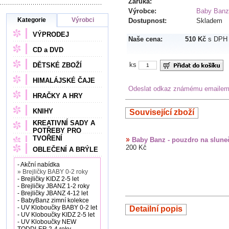
Záruka:
Výrobce:
Baby Banz
Kategorie
Výrobci
Dostupnost:
Skladem
VÝPRODEJ
Naše cena:
510 Kč
s DPH
CD a DVD
ks
DĚTSKÉ ZBOŽÍ
HIMALÁJSKÉ ČAJE
Odeslat odkaz známému emaile
HRAČKY A HRY
KNIHY
Související zboží
KREATIVNÍ SADY A
POTŘEBY PRO
TVOŘENÍ
Baby Banz - pouzdro na sluneč
200 Kč
OBLEČENÍ A BRÝLE
- Akční nabídka
» Brejličky BABY 0-2 roky
- Brejličky KIDZ 2-5 let
- Brejličky JBANZ 1-2 roky
- Brejličky JBANZ 4-12 let
- BabyBanz zimní kolekce
- UV Kloboučky BABY 0-2 let
Detailní popis
- UV Kloboučky KIDZ 2-5 let
- UV Kloboučky NEW