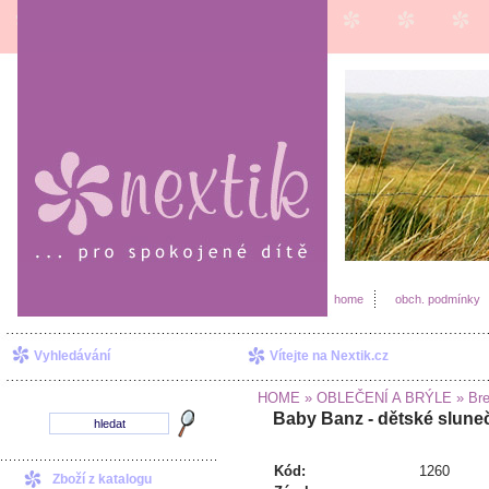
home
obch. podmínky
Vyhledávání
Vítejte na Nextik.cz
HOME
» OBLEČENÍ A BRÝLE
» Bre
Baby Banz - dětské sluneč
Kód:
1260
Zboží z katalogu